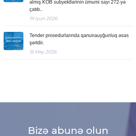
almış KOB subyektlərinin ümumi sayı 272-yə
çatıb..
19
Iyun 2026
Tender prosedurlarında qanunauyğunluq əsas
şərtdir.
15
May 2026
Bizə abunə olun