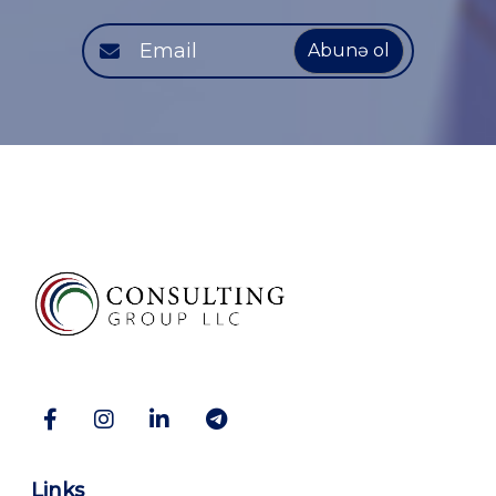
Abunə ol
Links