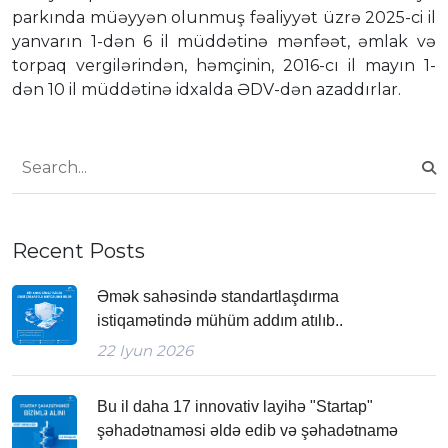
parkında müəyyən olunmuş fəaliyyət üzrə 2025-ci il
yanvarın 1-dən 6 il müddətinə mənfəət, əmlak və
torpaq vergilərindən, həmçinin, 2016-cı il mayın 1-
dən 10 il müddətinə idxalda ƏDV-dən azaddırlar.
Recent Posts
Əmək sahəsində standartlaşdırma
istiqamətində mühüm addım atılıb..
22
Iyun 2026
Bu il daha 17 innovativ layihə "Startap"
şəhadətnaməsi əldə edib və şəhadətnamə