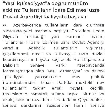
“Yaşıl iqtisadiyyat”a doğru mühüm
addım: Tullantıların İdarə Edilməsi üzrə
Dövlət Agentliyi fəaliyyətə başlayır
♻️ Azərbaycanda tullantıların idarə olunması
sahəsində yeni mərhələ başlayır! Prezident İlham
Əliyevin imzaladığı yeni Fərmana əsasən,
Tullantıların İdarə Edilməsi üzrə Dövlət Agentliyi
yaradılır. Agentlik tullantıların yığılması,
çeşidlənməsi, emalı və utilizasiyası üzrə dövlət
koordinasiyasını həyata keçirəcək. Bu istiqamətdə
Balaxanı Sənaye Parkı Azərbaycanda
formalaşmaqda olan “yaşıl iqtisadiyyat” və dairəvi
iqtisadiyyat yanaşmasının əsas praktik
nümunələrindən biridir. Parkda müxtəlif növ
tullantıların təkrar emalı həyata keçirilir,
resurslardan səmərəli istifadə təşviq olunur və
ekoloji təsirlərin azaldılması hədəflənir. Qeyd edək ki,
sənaye parklarının rezidentləri həmin sənaye