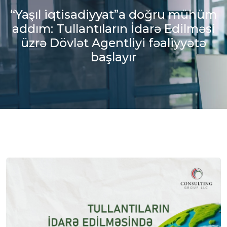
“Yaşıl iqtisadiyyat”a doğru mühüm
addım: Tullantıların İdarə Edilməsi
üzrə Dövlət Agentliyi fəaliyyətə
başlayır