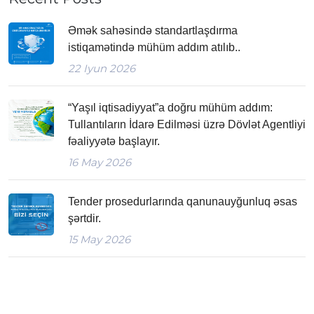
Əmək sahəsində standartlaşdırma
istiqamətində mühüm addım atılıb..
22
Iyun 2026
“Yaşıl iqtisadiyyat”a doğru mühüm addım:
Tullantıların İdarə Edilməsi üzrə Dövlət Agentliyi
fəaliyyətə başlayır.
16
May 2026
Tender prosedurlarında qanunauyğunluq əsas
şərtdir.
15
May 2026