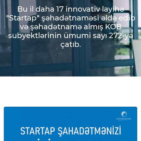
Bu il daha 17 innovativ layihə
"Startap" şəhadətnaməsi əldə edib
və şəhadətnamə almış KOB
subyektlərinin ümumi sayı 272-yə
çatıb.