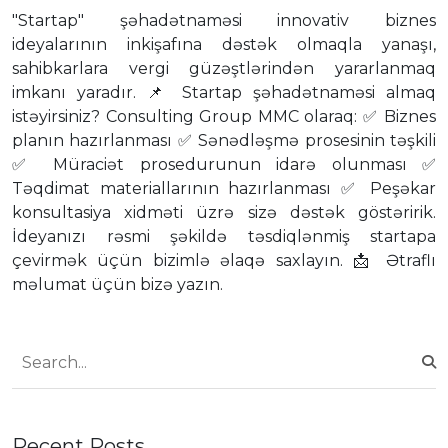
"Startap" şəhadətnaməsi innovativ biznes
ideyalarının inkişafına dəstək olmaqla yanaşı,
sahibkarlara vergi güzəştlərindən yararlanmaq
imkanı yaradır. 📌 Startap şəhadətnaməsi almaq
istəyirsiniz? Consulting Group MMC olaraq: ✅ Biznes
planın hazırlanması ✅ Sənədləşmə prosesinin təşkili
✅ Müraciət prosedurunun idarə olunması ✅
Təqdimat materiallarının hazırlanması ✅ Peşəkar
konsultasiya xidməti üzrə sizə dəstək göstəririk.
İdeyanızı rəsmi şəkildə təsdiqlənmiş startapa
çevirmək üçün bizimlə əlaqə saxlayın. 📩 Ətraflı
məlumat üçün bizə yazın.
Recent Posts