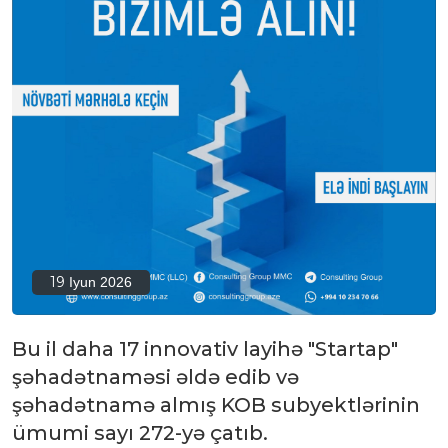
19
Iyun 2026
Bu il daha 17 innovativ layihə "Startap"
şəhadətnaməsi əldə edib və
şəhadətnamə almış KOB subyektlərinin
ümumi sayı 272-yə çatıb.