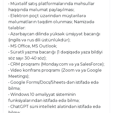
• Müxtəlif satış platformalarında məhsullar
haqqında məlumat paylaşılması;
• Elektron poçt üzərindən müştərilərə
məlumatların təqdim olunması; Namizədə
tələblər:
• Azərbaycan dilində yüksək ünsiyyət bacarığı
(ingilis və rus dili üstünlükdür);
• MS Office, MS Outlook;
• Sürətli yazma bacarığı (1 dəqiqədə yaza bildiyi
söz sayı 30-40 söz);
• CRM proqramı (Monday.com və ya SalesForce);
• Video konfrans proqramı (Zoom və ya Google
Meetings);
• Google Forms/Docs/Sheets-dən istifadə edə
bilmə;
• Windows 10 əməliyyat sisteminin
funksiyalarından istifadə edə bilmə;
• ChatGPT süni intellekt alətindən istifadə edə
bilmə;