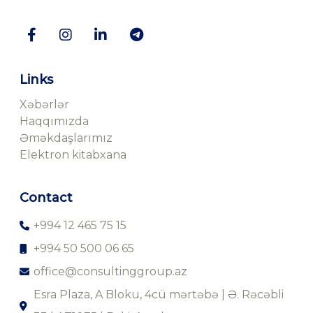
Links
Xəbərlər
Haqqımızda
Əməkdaşlarımız
Elektron kitabxana
Contact
+994 12 465 75 15
+994 50 500 06 65
office@consultinggroup.az
Esra Plaza, A Bloku, 4cü mərtəbə | Ə. Rəcəbli