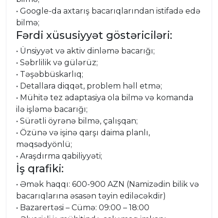
• Google-da axtarış bacarıqlarından istifadə edə
bilmə;
Fərdi xüsusiyyət göstəriciləri:
• Ünsiyyət və aktiv dinləmə bacarığı;
• Səbrlilik və gülərüz;
• Təşəbbüskarlıq;
• Detallara diqqət, problem həll etmə;
• Mühitə tez adaptasiya ola bilmə və komanda
ilə işləmə bacarığı;
• Sürətli öyrənə bilmə, çalışqan;
• Özünə və işinə qarşı daima planlı,
məqsədyönlü;
• Araşdırma qabiliyyəti;
İş qrafiki:
• Əmək haqqı: 600-900 AZN (Namizədin bilik və
bacarıqlarına əsasən təyin ediləcəkdir)
• Bazarertəsi – Cümə: 09:00 – 18:00