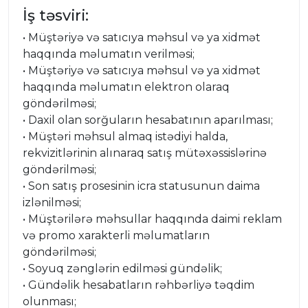
İş təsviri:
• Müştəriyə və satıcıya məhsul və ya xidmət
haqqında məlumatın verilməsi;
• Müştəriyə və satıcıya məhsul və ya xidmət
haqqında məlumatın elektron olaraq
göndərilməsi;
• Daxil olan sorğuların hesabatının aparılması;
• Müştəri məhsul almaq istədiyi halda,
rekvizitlərinin alınaraq satış mütəxəssislərinə
göndərilməsi;
• Son satış prosesinin icra statusunun daima
izlənilməsi;
• Müştərilərə məhsullar haqqında daimi reklam
və promo xarakterli məlumatların
göndərilməsi;
• Soyuq zənglərin edilməsi gündəlik;
• Gündəlik hesabatların rəhbərliyə təqdim
olunması;