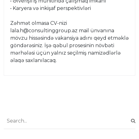
• Əlverişli iş mühitində çalışmaq imkanı
• Karyera və inkişaf perspektivləri
Zəhmət olmasa CV-nizi
lala.h@consultinggroup.az mail ünvanına
mövzu hissəsində vakansiya adını qeyd etməklə
göndərəsiniz. İşə qəbul prosesinin növbəti
mərhələsi üçün yalnız seçilmiş namizədlərlə
əlaqə saxlanılacaq.