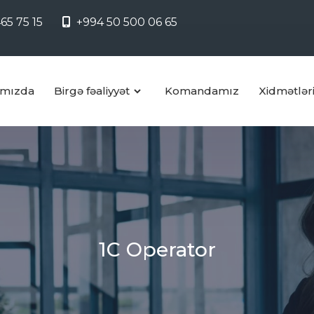
65 75 15
+994 50 500 06 65
mızda
Birgə fəaliyyət
Komandamız
Xidmətlər
1C Operator