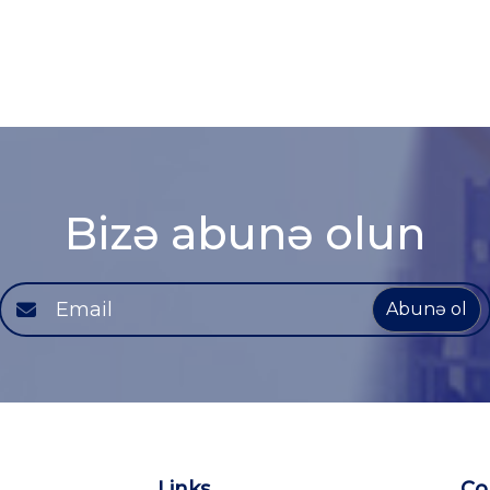
Bizə abunə olun
Abunə ol
Links
Co