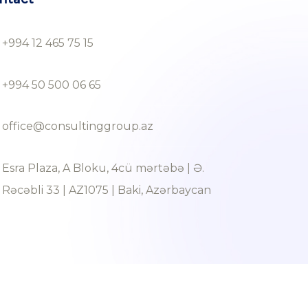
+994 12 465 75 15
+994 50 500 06 65
office@consultinggroup.az
Esra Plaza, A Bloku, 4cü mərtəbə | Ə.
Rəcəbli 33 | AZ1075 | Baki, Azərbaycan