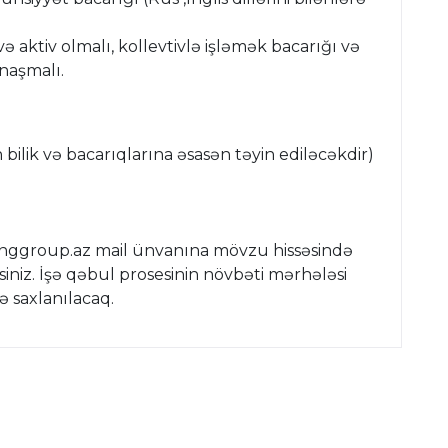
l və aktiv olmalı, kollevtivlə işləmək bacarığı və
naşmalı.
ilik və bacarıqlarına əsasən təyin ediləcəkdir)
inggroup.az mail ünvanına mövzu hissəsində
niz. İşə qəbul prosesinin növbəti mərhələsi
ə saxlanılacaq.