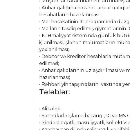
• Müştərilər tərəfindən edilən ödənişl
• Anbar qalığına nəzarət, anbar qalıqla
hesabatların hazırlanması;
• Mal hərəkətinin 1C proqramında düz
• Malların təsdiq edilmış qiymətlərinin 
• 1C Əməliyyat sistemində günlük bütün ə
işlənilməsi, işlənən məlumatların müh
yoxlanılması;
• Debitor və kreditor hesablarla mütəm
edilməsi;
• Anbar qalıqlarının uzlaşdırılması və 
hazırlanması;
• Rəhbərliyin tapşırıqlarını vaxtında yeri
Tələblər:
• Ali təhsil;
• Sənədlərlə işləmə bacarığı, 1C və MS
• İşində diqqətli, məsuliyyətli, kollektiv
• Azərbaycan dilində səlis yazılı və şifahi