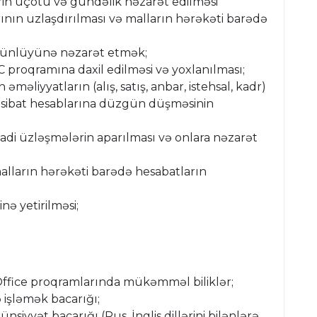
ərin uçotu və gündəlik nəzarət edilməsi
rının uzlaşdırılması və malların hərəkəti barədə
günlüyünə nəzarət etmək;
1C proqramına daxil edilməsi və yoxlanılması;
məliyyatların (alış, satış, anbar, istehsal, kadr)
asibat hesablarına düzgün düşməsinin
adi üzləşmələrin aparılması və onlara nəzarət
malların hərəkəti barədə hesabatların
nə yetirilməsi;
 Office proqramlarında mükəmməl biliklər;
lə işləmək bacarığı;
 ünsiyyət bacarığı (Rus ,İnglis dillərini bilənlərə