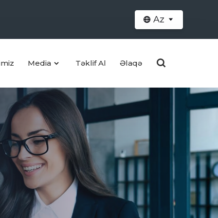
Az
imiz
Media
Təklif Al
Əlaqə