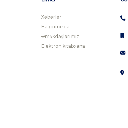
Xəbərlər
Haqqımızda
Əməkdaşlarımız
Elektron kitabxana
© Copyright 2023 by consultinggroup.az