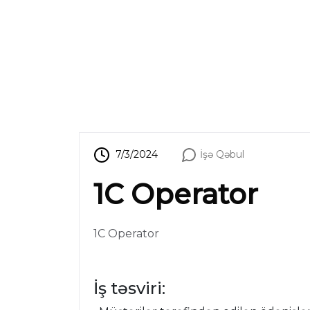
7/3/2024
İşə Qəbul
1C Operator
1C Operator
İş təsviri: