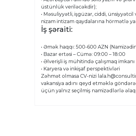
üstünlük veriləcəkdir);
• Məsuliyyətli, işgüzar, ciddi, ünsiyyətci
nizam intizam qaydalarına hörmətlə ya
İş şəraiti:
• Əmək haqqı: 500-600 AZN (Namizədin b
• Bazar ertəsi – Cümə: 09:00 – 18:00
• Əlverişli iş mühitində çalışmaq imkanı
• Karyera və inkişaf perspektivləri
Zəhmət olmasa CV-nizi lala.h@consult
vakansiya adını qeyd etməklə göndərəsi
üçün yalnız seçilmiş namizədlərlə əlaq