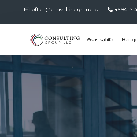
office@consultinggroup.az
+994 12 4
Əsas səhifə
Haqqı