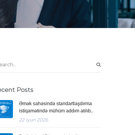
ecent Posts
Əmək sahəsində standartlaşdırma
istiqamətində mühüm addım atılıb..
22
Iyun 2026