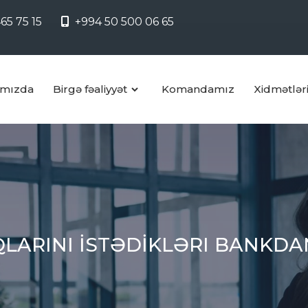
65 75 15
+994 50 500 06 65
mızda
Birgə fəaliyyət
Komandamız
Xidmətlər
QLARINI İSTƏDİKLƏRI BANKDA