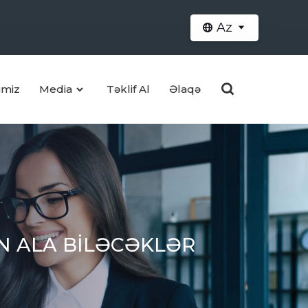
Az
imiz
Media
Təklif Al
Əlaqə
N ALA BİLƏCƏKLƏR