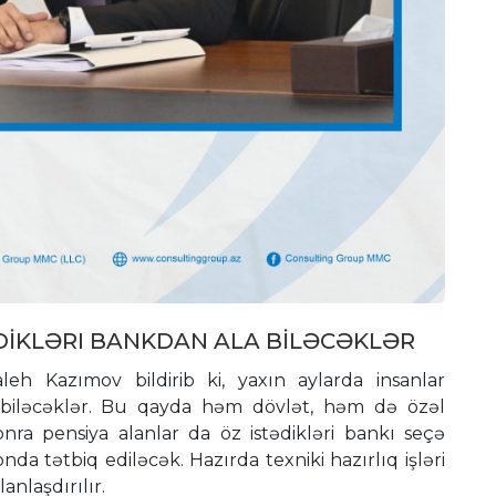
ƏDİKLƏRI BANKDAN ALA BİLƏCƏKLƏR
eh Kazımov bildirib ki, yaxın aylarda insanlar
la biləcəklər. Bu qayda həm dövlət, həm də özəl
onra pensiya alanlar da öz istədikləri bankı seçə
da tətbiq ediləcək. Hazırda texniki hazırlıq işləri
anlaşdırılır.