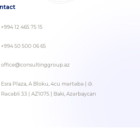
ntact
+994 12 465 75 15
+994 50 500 06 65
office@consultinggroup.az
Esra Plaza, A Bloku, 4cü mərtəbə | Ə.
Rəcəbli 33 | AZ1075 | Baki, Azərbaycan