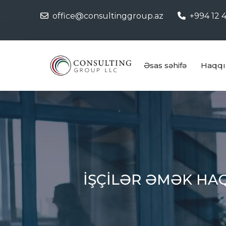
office@consultinggroup.az
+994 12 4
Əsas səhifə
Haqqı
İŞÇİLƏR ƏMƏK HA