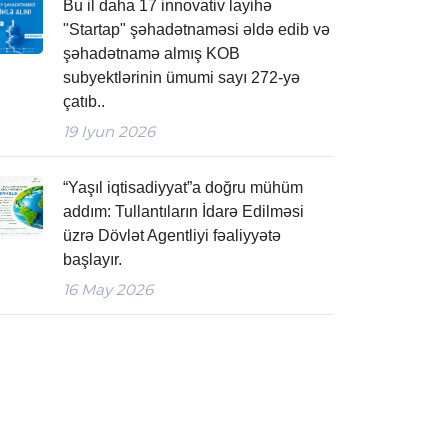
Bu il daha 17 innovativ layihə
"Startap" şəhadətnaməsi əldə edib və
şəhadətnamə almış KOB
subyektlərinin ümumi sayı 272-yə
çatıb..
19
Iyun 2026
“Yaşıl iqtisadiyyat”a doğru mühüm
addım: Tullantıların İdarə Edilməsi
üzrə Dövlət Agentliyi fəaliyyətə
başlayır.
16
May 2026