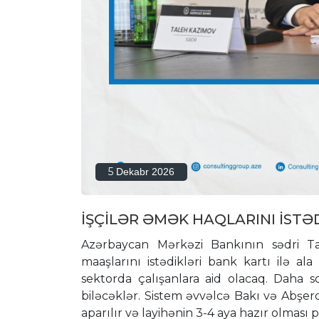
5
Dekabr 2026
İŞÇİLƏR ƏMƏK HAQLARINI İST
Azərbaycan Mərkəzi Bankının sədri Tal
maaşlarını istədikləri bank kartı ilə a
sektorda çalışanlara aid olacaq. Daha s
biləcəklər. Sistem əvvəlcə Bakı və Abşeron
aparılır və layihənin 3-4 aya hazır olması pl