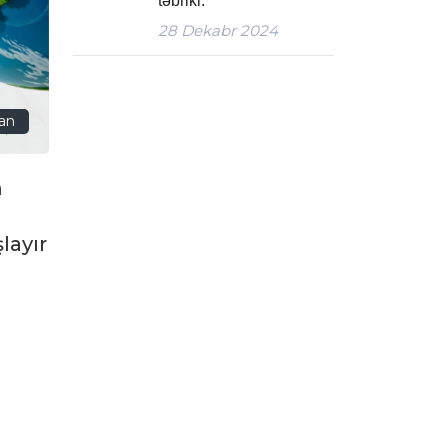
təbriki.
28
Dekabr 2024
san
m
i
layır