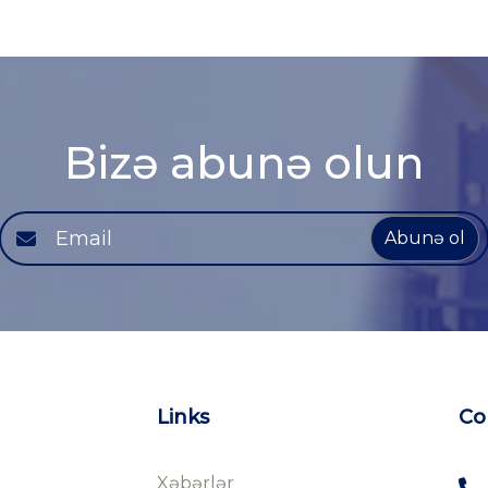
Bizə abunə olun
Abunə ol
Links
Co
Xəbərlər