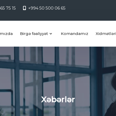
65 75 15
+994 50 500 06 65
mızda
Birgə fəaliyyət
Komandamız
Xidmətlər
Xəbərlər