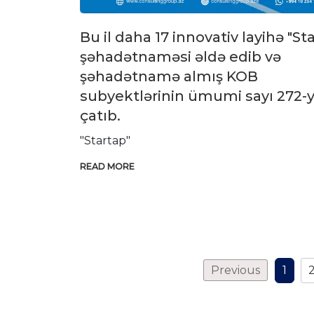
Bu il daha 17 innovativ layihə "St
şəhadətnaməsi əldə edib və
şəhadətnamə almış KOB
subyektlərinin ümumi sayı 272-
çatıb.
"Startap"
READ MORE
Previous
1