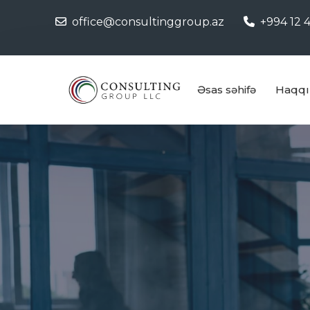
office@consultinggroup.az
+994 12 4
Əsas səhifə
Haqqı