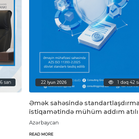
22
1 dəq 42 
56 san
Iyun 2026
Əmək sahəsində standartlaşdırm
istiqamətində mühüm addım atılı
Azərbaycan
READ MORE