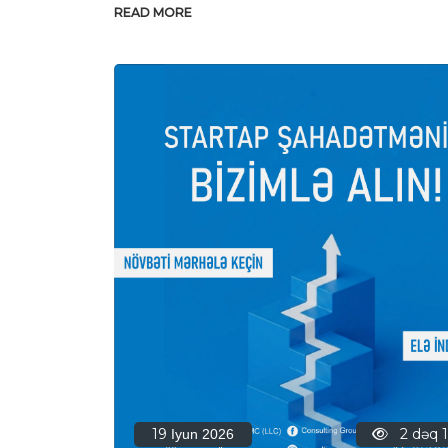
READ MORE
19
2 dəq 
Iyun 2026