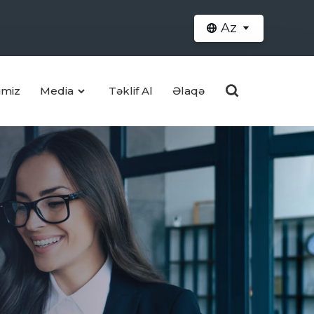
Az
imiz
Media
Təklif Al
Əlaqə