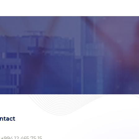
ntact
+994 12 465 75 15