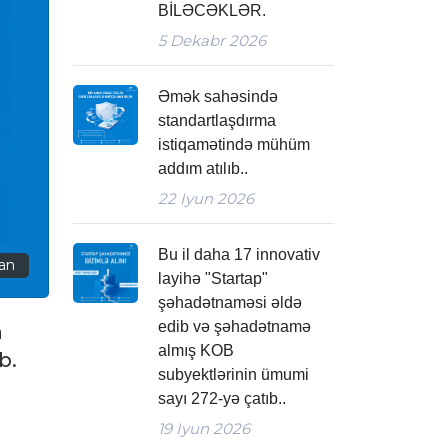
BİLƏCƏKLƏR.
5
Dekabr 2026
Əmək sahəsində
standartlaşdırma
istiqamətində mühüm
addım atılıb..
22
Iyun 2026
Bu il daha 17 innovativ
san
layihə "Startap"
şəhadətnaməsi əldə
edib və şəhadətnamə
a
almış KOB
b.
subyektlərinin ümumi
sayı 272-yə çatıb..
19
Iyun 2026