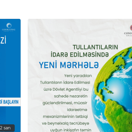
12 san