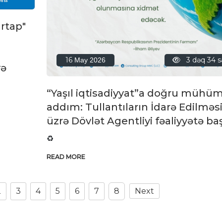
artap"
16
3 dəq 34 
May 2026
yə
“Yaşıl iqtisadiyyat”a doğru mühü
addım: Tullantıların İdarə Edilməs
üzrə Dövlət Agentliyi fəaliyyətə baş
♻️
READ MORE
2
3
4
5
6
7
8
Next