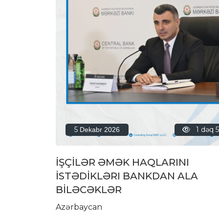
5
1 dəq 
Dekabr 2026
İŞÇİLƏR ƏMƏK HAQLARINI
İSTƏDİKLƏRI BANKDAN ALA
BİLƏCƏKLƏR
Azərbaycan