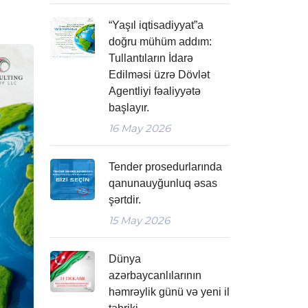
“Yaşıl iqtisadiyyat”a
doğru mühüm addım:
Tullantıların İdarə
Edilməsi üzrə Dövlət
Agentliyi fəaliyyətə
başlayır.
16
May 2026
Tender prosedurlarında
qanunauyğunluq əsas
şərtdir.
15
May 2026
Dünya
azərbaycanlılarının
həmrəylik günü və yeni il